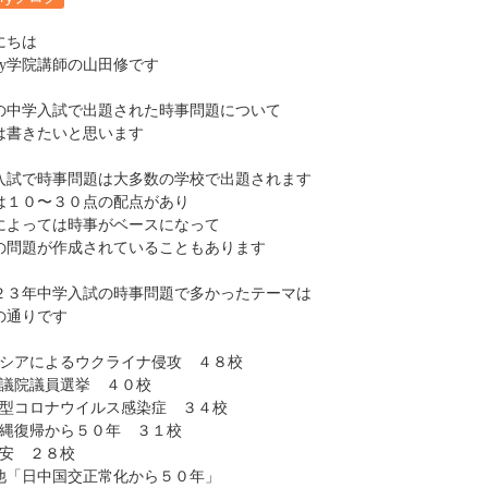
にちは
y
学院講師の山田修です
の中学入試で出題された時事問題について
は書きたいと思います
入試で時事問題は大多数の学校で出題されます
は１０〜３０点の配点があり
によっては時事がベースになって
の問題が作成されていることもあります
２３年中学入試の時事問題で多かったテーマは
の通りです
シアによるウクライナ侵攻 ４８校
議院議員選挙 ４０校
型コロナウイルス感染症 ３４校
縄復帰から５０年 ３１校
安 ２８校
他「日中国交正常化から５０年」