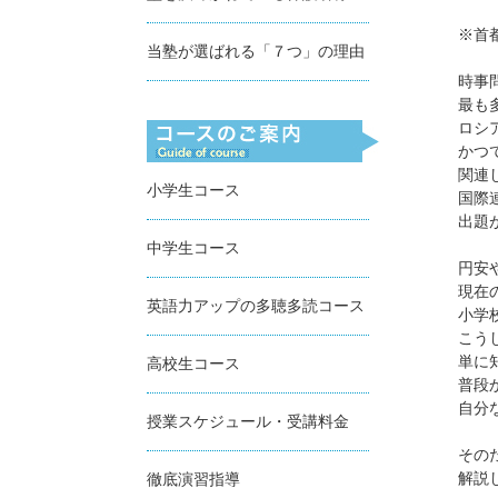
「
※首
当塾が選ばれる「７つ」の理由
時事
最も
ロシ
かつ
関連
小学生コース
国際
出題
中学生コース
円安
現在
英語力アップの多聴多読コース
小学
こう
単に
高校生コース
普段
自分
授業スケジュール・受講料金
その
徹底演習指導
解説