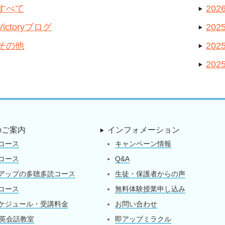
すべて
202
Victoryブログ
2025
その他
202
202
のご案内
インフォメーション
コース
キャンペーン情報
コース
Q&A
アップの多聴多読コース
生徒・保護者からの声
コース
無料体験授業申し込み
ケジュール・受講料金
お問い合わせ
on英会話教室
即アップミラクル