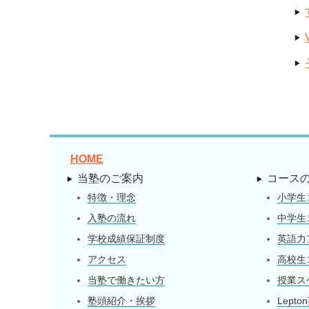
HOME
当塾のご案内
コース
特徴・理念
小学生
入塾の流れ
中学生
学校成績保証制度
英語力
アクセス
高校生
当塾で働きたい方
授業ス
塾頭紹介・挨拶
Lept