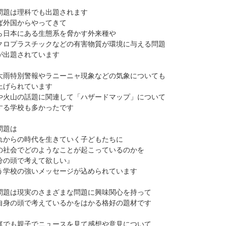
問題は理科でも出題されます
ば外国からやってきて
ら日本にある生態系を脅かす外来種や
クロプラスチックなどの有害物質が環境に与える問題
が出題されています
大雨特別警報やラニーニャ現象などの気象についても
上げられています
や火山の話題に関連して「ハザードマップ」について
する学校も多かったです
問題は
れからの時代を生きていく子どもたちに
の社会でどのようなことが起こっているのかを
分の頭で考えて欲しい』
う学校の強いメッセージが込められています
問題は現実のさまざまな問題に興味関心を持って
自身の頭で考えているかをはかる格好の題材です
庭でも親子でニュースを見て感想や意見について