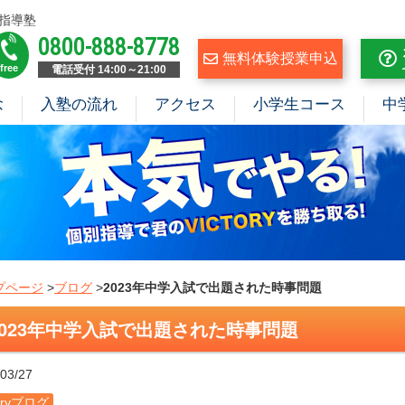
指導塾
0800-888-8778
無料体験授業申込
free
電話受付 14:00～21:00
念
入塾の流れ
アクセス
小学生コース
中
プページ
>
ブログ
>
2023年中学入試で出題された時事問題
2023年中学入試で出題された時事問題
03/27
toryブログ