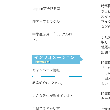
時事
Lepton英会話教室
例え
元か
即アップミラクル
マイ
など
中学生必見!!『ミラクルロー
また
ド』
取り
地震
出題
時事
『こ
キャンペーン情報
こ
自
教室紹介(アクセス)
とい
時事
こんな先生が教えています
自分
当塾で働きたい方
ご家