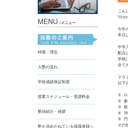
こん
Victor
MENU
/メニュー
今年
本日
中学
特徴・理念
配点
学校
全て
入塾の流れ
２０
学校成績保証制度
以下
①
ロ
授業スケジュール・受講料金
②
参
③
新
塾頭紹介・挨拶
④
沖
⑤
円
その
塾を決めかねている保護者様へ