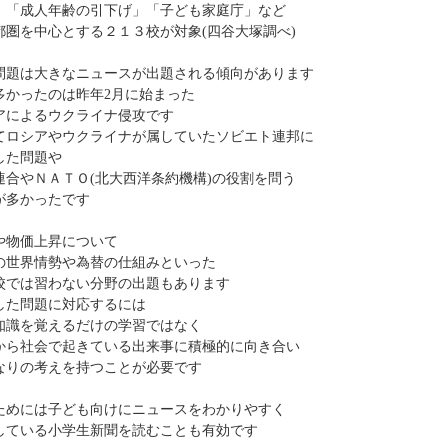
成人年齢の引下げ」
「子ども家庭庁」など
都圏を中心とする２１３校が対象
(
四谷大塚調べ
)
問題は大きなニュースが出題される傾向があります
多かったのは昨年
2
月に始まった
アによるウクライナ侵攻です
てロシアやウクライナが属していたソビエト連邦に
した問題や
連合やＮＡＴＯ
(
北大西洋条約機構
)
の役割を問う
が多かったです
や物価上昇について
の世界情勢や為替の仕組みといった
校では習わない分野の出題もあります
した問題に対応するには
知識を覚えるだけの学習ではなく
から社会で起きている出来事に積極的に向き合い
なりの考えを持つことが必要です
ためには子ども向けにニュースをわかりやすく
している小学生新聞を読むことも有効です