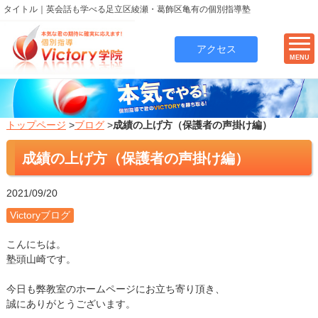
タイトル｜英会話も学べる足立区綾瀬・葛飾区亀有の個別指導塾
アクセス
MENU
トップページ
>
ブログ
>
成績の上げ方（保護者の声掛け編）
成績の上げ方（保護者の声掛け編）
2021/09/20
Victoryブログ
こんにちは。
塾頭山崎です。
今日も弊教室のホームページにお立ち寄り頂き、
誠にありがとうございます。