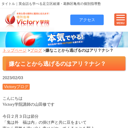
タイトル｜英会話も学べる足立区綾瀬・葛飾区亀有の個別指導塾
アクセス
MENU
トップページ
>
ブログ
>
嫌なことから逃げるのはアリ？ナシ？
嫌なことから逃げるのはアリ？ナシ？
2023/02/03
Victoryブログ
こんにちは
Victory
学院講師の山田修です
今日２月３日は節分
「鬼は外 福は内」の掛け声と共に豆をまいて