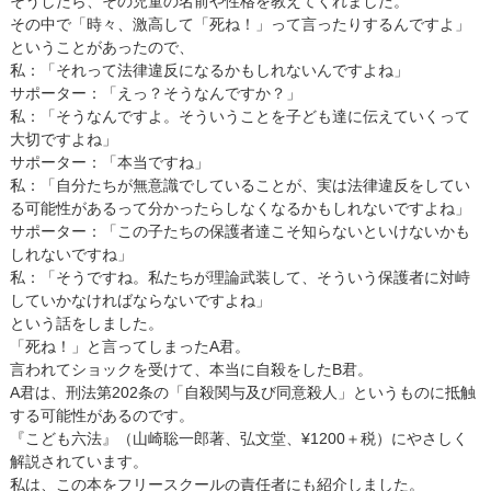
そうしたら、その児童の名前や性格を教えてくれました。
その中で「時々、激高して「死ね！」って言ったりするんですよ」
ということがあったので、
私：「それって法律違反になるかもしれないんですよね」
サポーター：「えっ？そうなんですか？」
私：「そうなんですよ。そういうことを子ども達に伝えていくって
大切ですよね」
サポーター：「本当ですね」
私：「自分たちが無意識でしていることが、実は法律違反をしてい
る可能性があるって分かったらしなくなるかもしれないですよね」
サポーター：「この子たちの保護者達こそ知らないといけないかも
しれないですね」
私：「そうですね。私たちが理論武装して、そういう保護者に対峙
していかなければならないですよね」
という話をしました。
「死ね！」と言ってしまったA君。
言われてショックを受けて、本当に自殺をしたB君。
A君は、刑法第202条の「自殺関与及び同意殺人」というものに抵触
する可能性があるのです。
『こども六法』（山崎聡一郎著、弘文堂、¥1200＋税）にやさしく
解説されています。
私は、この本をフリースクールの責任者にも紹介しました。